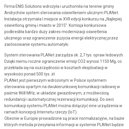
Firma ENIS Solutions wdrożyła i uruchomiła na terenie gminy
Andrychów system sterowania oświetleniem ulicznym PLANet.
Instalacja otrzymała I miejsce w XVII edycji konkursu na „Najlepiej
oświetloną gminę i miasto w 2015”. Komisja konkursowa
podkreśliła bardzo duży zakres modernizacji oświetlenia
ulicznego oraz ograniczenie zużycia energii elektrycznej przez
zastosowanie systemu automatyki.
System sterowania PLANet zarządza ok. 2,7 tys. opraw ledowych.
Dzięki niemu roczne ograniczenie emisji CO2 wynosi 1150 Mg, co
przekłada się na oszczędności w kosztach eksploatacji w
wysokości ponad 500 tys. zł.
PLANet jest pierwszym wdrożonym w Polsce systemem
sterowania opartym na dwukierunkowej komunikacji radiowej w
paśmie 868 MHz, w układzie gwiazdowym, z możliwością
redundancji i automatycznej rezerwacji komunikacji. Do sieci
komunikacji systemu PLANet można dołączyć inne urządzenia w
ramach koncepcji Internetu rzeczy (IoT).
Obecnie w Europie prowadzone są prace normalizacyjne, na bazie
których metoda przesyłania informacji w systemie PLANet będzie