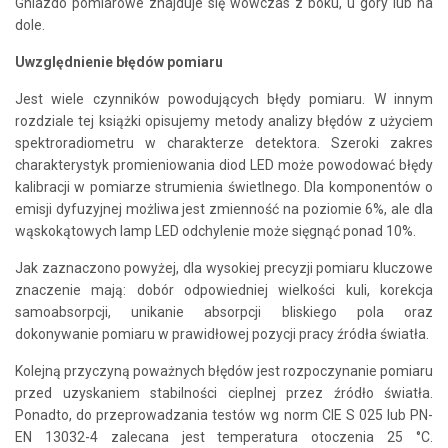
Gniazdo pomiarowe znajduje się wówczas z boku, u góry lub na
dole.
Uwzględnienie błędów pomiaru
Jest wiele czynników powodujących błędy pomiaru. W innym
rozdziale tej książki opisujemy metody analizy błędów z użyciem
spektroradiometru w charakterze detektora. Szeroki zakres
charakterystyk promieniowania diod LED może powodować błędy
kalibracji w pomiarze strumienia świetlnego. Dla komponentów o
emisji dyfuzyjnej możliwa jest zmienność na poziomie 6%, ale dla
wąskokątowych lamp LED odchylenie może sięgnąć ponad 10%.
Jak zaznaczono powyżej, dla wysokiej precyzji pomiaru kluczowe
znaczenie mają: dobór odpowiedniej wielkości kuli, korekcja
samoabsorpcji, unikanie absorpcji bliskiego pola oraz
dokonywanie pomiaru w prawidłowej pozycji pracy źródła światła.
Kolejną przyczyną poważnych błędów jest rozpoczynanie pomiaru
przed uzyskaniem stabilności cieplnej przez źródło światła.
Ponadto, do przeprowadzania testów wg norm CIE S 025 lub PN-
EN 13032-4 zalecana jest temperatura otoczenia 25 °C.