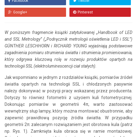
Facebook
Twitter
Google+
Pinterest
W poniższym fragmencie książki zatytułowanej „Handbook of LED
and SSL Metrology” („Podręcznik metrologii oświetlenia LED i SSL”)
GÜNTHER LESCHHORN i RICHARD YOUNG wyjaśniają podstawowe
zagadnienia pomiaru strumienia światła i strumienia promieniowania,
który odgrywa kluczową rolę w rozwoju produktów opartych na
technologii SSL (elektroluminescencji ciał stałych).
Jak wspomniano w jednym z rozdziałów książki, pomiarów źródeł
światła opartych na technologii SSL i chłodzonych pasywnie
należy dokonywać w pozycji pracy wskazanej przez producenta.
Dotyczy to również fotometrii z użyciem kuli fotometrycznej.
Dokonując pomiarów w geometrii 4π, warto zastosować
wewnętrzny słup lampy, który można montować obustronnie, aby
zapewnić prawidłową pozycję źródła światła. W przypadku
geometrii 2π zalecanym rozwiązaniem jest obrotowa kula (patrz
np. Rys. 1). Zamknięta kula obraca się w ramie montażowej.